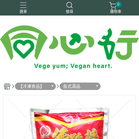
0
選單
搜尋
購物車
純素
素火腿
素香鬆
豆製品
零嘴／飲品
【冷凍食品】
各式湯品