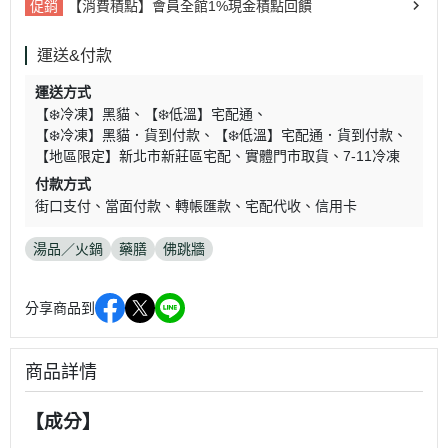
促銷
【消費積點】會員全館1%現金積點回饋
運送&付款
運送方式
【❄️冷凍】黑貓
【❄️低溫】宅配通
【❄️冷凍】黑貓．貨到付款
【❄️低溫】宅配通．貨到付款
【地區限定】新北市新莊區宅配
實體門市取貨
7-11冷凍
付款方式
街口支付
當面付款
轉帳匯款
宅配代收
信用卡
湯品／火鍋
藥膳
佛跳牆
分享商品到
商品詳情
【成分】