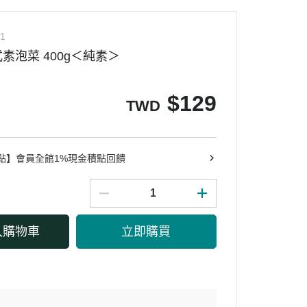
1
素泡菜 400g＜純素＞
$
129
TWD
點】會員全館1%現金積點回饋
入購物車
立即購買