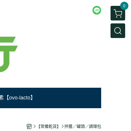
0
【ovo-lacto】
【常備乾貨】
拌醬／罐頭／調理包