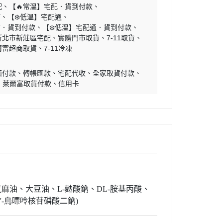
配
【🔥常溫】宅配．貨到付款
貓
【❄️低溫】宅配通
貓．貨到付款
【❄️低溫】宅配通．貨到付款
新北市新莊區宅配
實體門市取貨
7-11取貨
爾富超商取貨
7-11冷凍
面付款
轉帳匯款
宅配代收
全家取貨付款
萊爾富取貨付款
信用卡
芝麻油
、
大豆油
、
L-麩酸鈉
、
DL-胺基丙酸
、
5'-鳥嘌呤核苷磷酸二鈉)