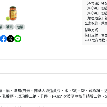
【🔥常溫】宅
【❄️冷凍】黑
【❄️冷凍】黑
【地區限定】
全家取貨
萊
菜
罐頭
泡菜
付款方式
街口支付
當
7-11取貨付款
情
】
糖
、
醋
、
味噌(白米
、
非基因改造黃豆
、
水
、
鹽)
、
鹽
、
辣椒粉
、
、
乳酸鈣
、
琥珀酸二鈉
、
乳酸
、I+G(
5'-次黃嘌呤核苷磷酸二鈉
、