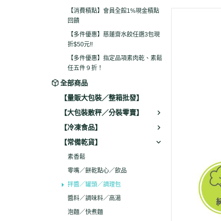
包現折$50元!!
【消費積點】會員全館1%現金積點
回饋
【多件優惠】指定品項
【多件優惠】慈蓮齋水餃任選3包現
素鬆任五件９折！
折$50元!!
【多件優惠】指定品項素肉乾、素鬆
任五件９折！
全部商品
【量販大包裝／整箱批發】
【大包裝散秤／分裝零賣】
【冷凍食品】
【常備乾貨】
素香鬆
零嘴／餅乾點心／飲品
拌醬／罐頭／調理包
醬料／調味料／高湯
泡麵／快煮麵