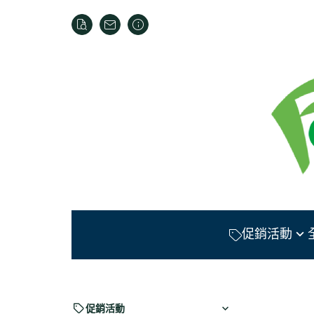
促銷活動
【消費積點】會員全館
積點回饋
【多件優惠】慈蓮齋水
促銷活動