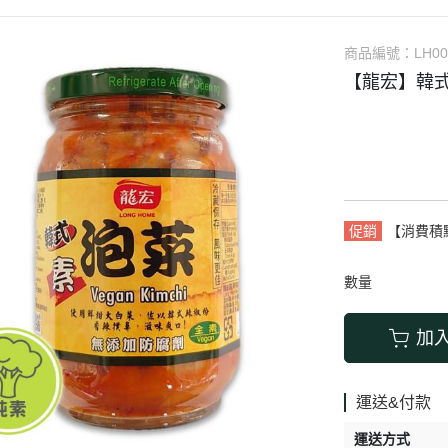
素肉乾、
商品編號：
LH00
【龍宏】韓式
促銷
【消費積
數量
加
運送&付款
運送方式