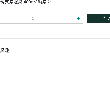
韓式素泡菜 400g＜純素＞
加
有興趣
款