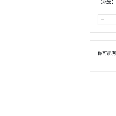
【龍宏】
你可能
關於
付款方式說明
訂單查詢
隱私權條
聯絡我們
寄送方式說明
售後服務說明
現金積點規則