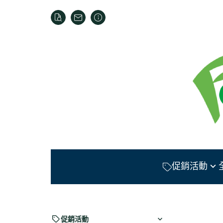
促銷活動
【消費積點】會員全館
積點回饋
【多件優惠】慈蓮齋水
促銷活動