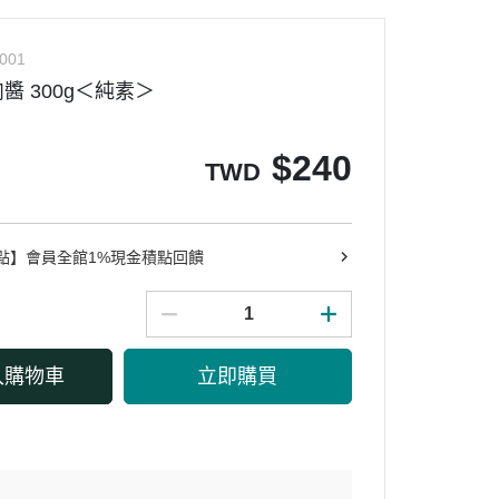
001
醬 300g＜純素＞
$
240
TWD
點】會員全館1%現金積點回饋
入購物車
立即購買