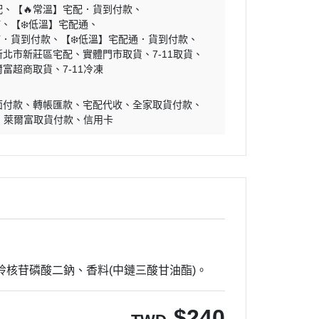
配
【🔥常溫】宅配．貨到付款
貓
【❄️低溫】宅配通
貓．貨到付款
【❄️低溫】宅配通．貨到付款
新北市新莊區宅配
實體門市取貨
7-11取貨
爾富超商取貨
7-11冷凍
面付款
轉帳匯款
宅配代收
全家取貨付款
萊爾富取貨付款
信用卡
嘌呤核苷磷酸二鈉、香料(中鏈三酸甘油酯)。
$
240