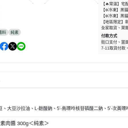
【🔥常溫】宅
【❄️冷凍】黑
【❄️冷凍】黑
【地區限定】
全家取貨
萊
醬料
純素
付款方式
街口支付
當
7-11取貨付款
情
】
豆、大豆沙拉油、L-麩酸鈉、5'-鳥嘌呤核苷磷酸二鈉、5'-次黃
素肉醬 300g＜純素＞