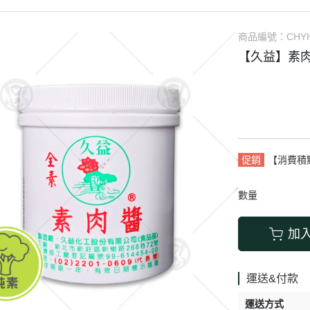
素肉乾、
商品編號：
CHYI
【久益】素肉
促銷
【消費積
數量
加
運送&付款
運送方式