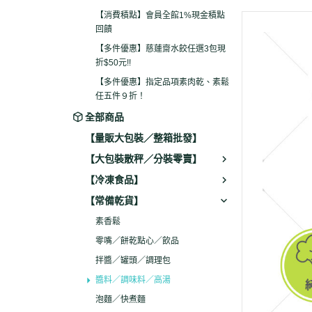
包現折$50元!!
【消費積點】會員全館1%現金積點
回饋
【多件優惠】指定品項
【多件優惠】慈蓮齋水餃任選3包現
素鬆任五件９折！
折$50元!!
【多件優惠】指定品項素肉乾、素鬆
任五件９折！
全部商品
【量販大包裝／整箱批發】
【大包裝散秤／分裝零賣】
【冷凍食品】
【常備乾貨】
素香鬆
零嘴／餅乾點心／飲品
拌醬／罐頭／調理包
醬料／調味料／高湯
泡麵／快煮麵