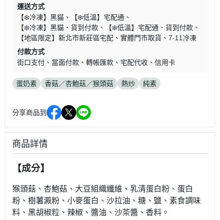
運送方式
【❄️冷凍】黑貓
【❄️低溫】宅配通
【❄️冷凍】黑貓．貨到付款
【❄️低溫】宅配通．貨到付款
【地區限定】新北市新莊區宅配
實體門市取貨
7-11冷凍
付款方式
街口支付
當面付款
轉帳匯款
宅配代收
信用卡
蛋奶素
香菇／杏鮑菇／猴頭菇
熱炒
純素
分享商品到
商品詳情
【成分】
猴頭菇、杏鮑菇、大豆組織纖維、乳清蛋白粉、蛋白
粉、樹薯澱粉、小麥蛋白、沙拉油、糖、鹽、素食調味
料、黑胡椒粒、辣椒、醬油、沙茶醬、香料。