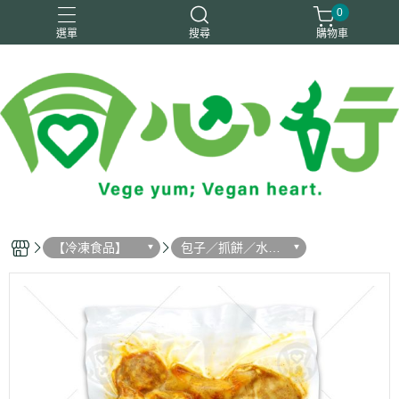
0
選單
搜尋
購物車
純素
素火腿
素香鬆
豆製品
零嘴／飲品
【冷凍食品】
包子／抓餅／水餃
／加熱即食