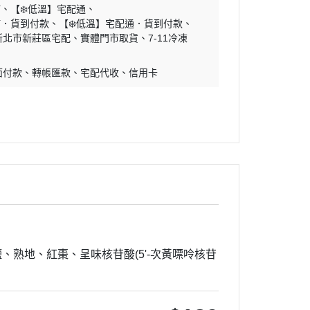
貓
【❄️低溫】宅配通
貓．貨到付款
【❄️低溫】宅配通．貨到付款
新北市新莊區宅配
實體門市取貨
7-11冷凍
面付款
轉帳匯款
宅配代收
信用卡
鹽、熟地、紅棗、呈味核苷酸
(5'-
次黃嘌呤核苷