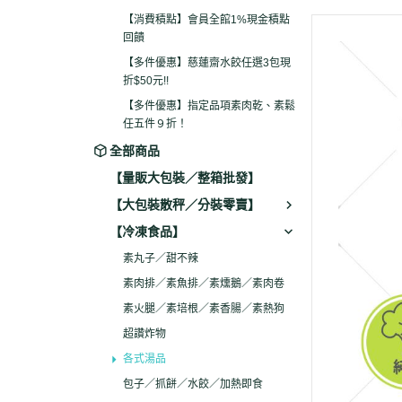
包現折$50元!!
【消費積點】會員全館1%現金積點
回饋
【多件優惠】指定品項
【多件優惠】慈蓮齋水餃任選3包現
素鬆任五件９折！
折$50元!!
【多件優惠】指定品項素肉乾、素鬆
任五件９折！
全部商品
【量販大包裝／整箱批發】
【大包裝散秤／分裝零賣】
【冷凍食品】
素丸子／甜不辣
素肉排／素魚排／素燻鵝／素肉卷
素火腿／素培根／素香腸／素熱狗
超讚炸物
各式湯品
包子／抓餅／水餃／加熱即食