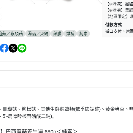
【❄️冷凍】黑
【❄️冷凍】黑
【地區限定】
付款方式
街口支付
當
鮑菇／猴頭菇
湯品／火鍋
藥膳
燉補
純素
情
】
、珊瑚菇、柳松菇、其他生鮮菇蕈類
(
依季節調整
)
、黃金蟲草、
、
5'-
鳥嘌呤核苷磷酸二鈉
)。
】巴西蘑菇養生湯 680g＜純素＞