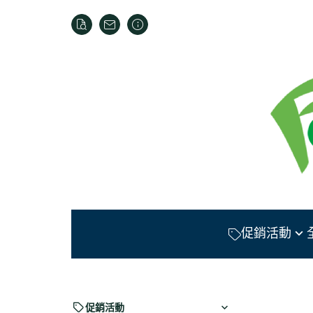
促銷活動
【消費積點】會員全館
積點回饋
【多件優惠】慈蓮齋水
促銷活動