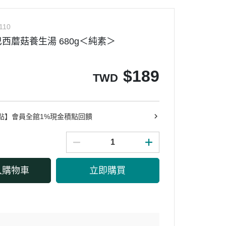
110
西蘑菇養生湯 680g＜純素＞
$
189
TWD
點】會員全館1%現金積點回饋
入購物車
立即購買