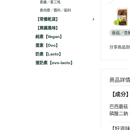
素雞／素三牲
素肉漿／醬料／餡料
【常備乾貨】
【異國風味】
香菇／杏
純素【Vegan】
蛋素【Ovo】
分享商品到
奶素【Lacto】
蛋奶素【ovo-lacto】
商品詳
【成分
巴西蘑菇
磷酸二鈉
【好滋味