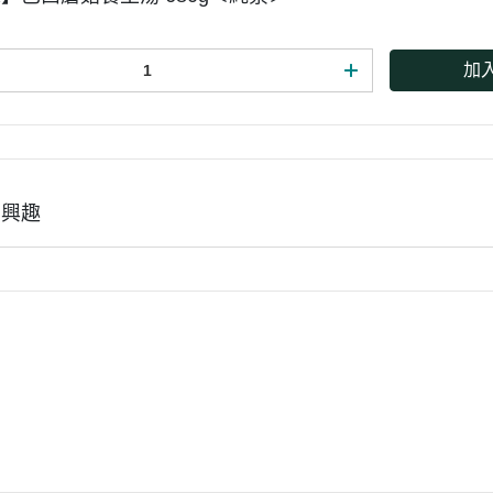
加
有興趣
款