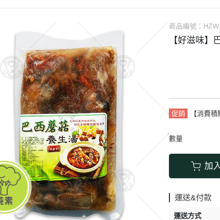
素肉乾、
商品編號：
HZW
【好滋味】巴
促銷
【消費積
數量
加
運送&付款
運送方式