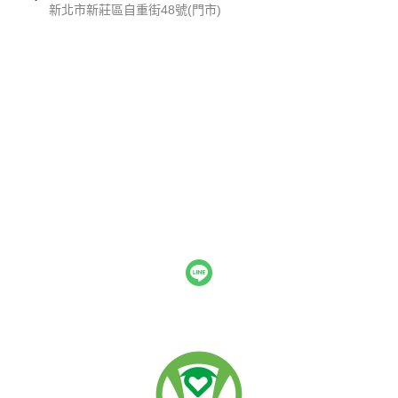
新北市新莊區自重街48號(門市)
關於
聯絡我們
付款方式說明
寄送方式說明
現金積點規則
訂單查詢
售後服務說明
隱私權條款